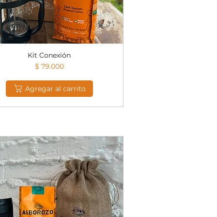
Kit Conexión
Vista rápida
Precio
$ 79.000
Agregar al carrito