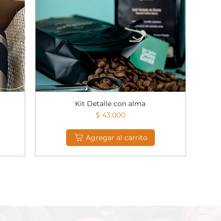
Kit Detalle con alma
Vista rápida
ta
Precio
$ 43.000
Agregar al carrito