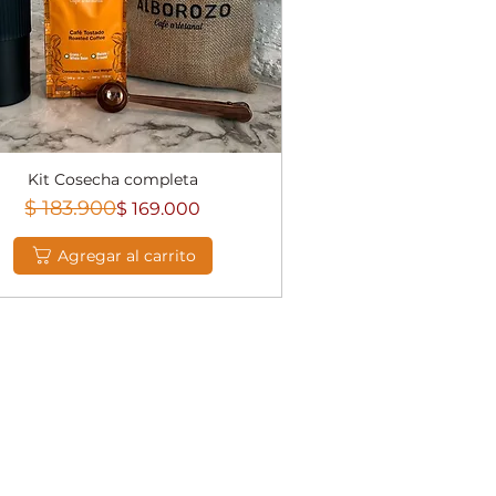
Kit Cosecha completa
Vista rápida
Precio
Precio de oferta
$ 183.900
$ 169.000
Agregar al carrito