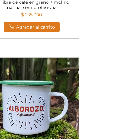
t libra de café en grano + molino
Vista rápida
manual semiprofesional
Precio
$ 235.000
Agregar al carrito