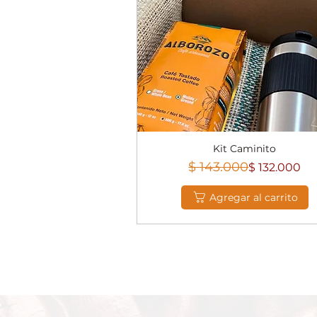
Kit Caminito
Vista rápida
Precio
Precio de ofer
$ 143.000
$ 132.000
Agregar al carrito