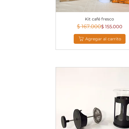
Kit café fresco
Vista rápida
Precio
Precio de ofer
$ 167.000
$ 155.000
Agregar al carrito