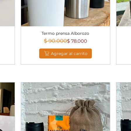
Termo prensa Alborozo
Vista rápida
Precio
Precio de oferta
$ 90.000
$ 78.000
Agregar al carrito