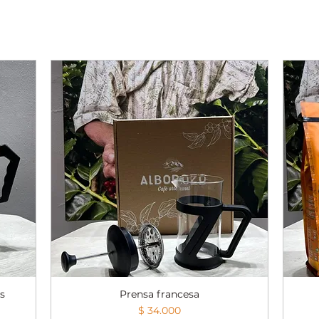
as
Prensa francesa
Vista rápida
Precio
$ 34.000