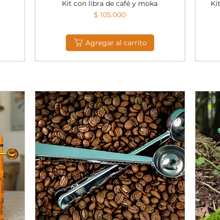
Kit con libra de café y moka
Ki
Vista rápida
Precio
$ 105.000
Agregar al carrito