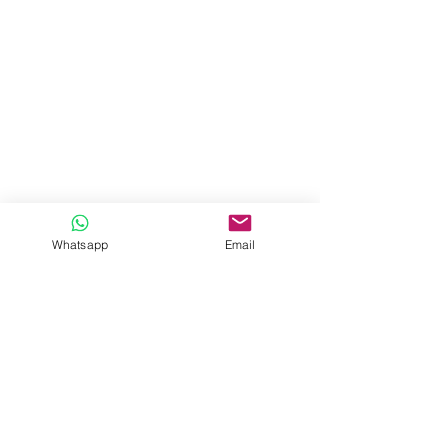
Productos
Cafés
Kits y complementos
Experiencia Alborozo
Acerca de
Whatsapp
Email
Nosotros
Contactános
info@alborozocafe.com
+573127627031
Políticas
Política de envíos